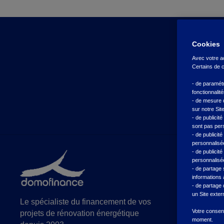
Cookies
Avec votre ac
Certains de c
- de paramét
fonctionnalit
- de mesure 
sur notre Sit
- de publicit
sont pas pers
- de publicit
personnalisée
- de publicit
personnalisée
C
- de partage 
informations 
- de partage
P
un Site exter
Le spécialiste du financement de vos
P
Votre consent
projets de rénovation énergétique
moment.