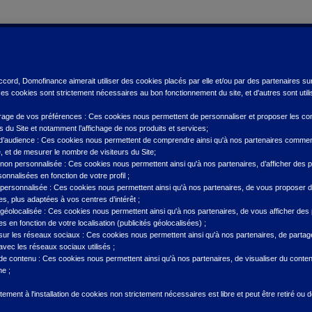
Contactez-nous
Du lundi au vendredi, de 9h00 à 17h00
cord, Domofinance aimerait utiliser des cookies placés par elle et/ou par des partenaires sur 
es cookies sont strictement nécessaires au bon fonctionnement du site, et d'autres sont utilis
rage de vos préférences : Ces cookies nous permettent de personnaliser et proposer les co
és du Site et notamment l’affichage de nos produits et services;
d’audience : Ces cookies nous permettent de comprendre ainsi qu'à nos partenaires commen
e, et de mesurer le nombre de visiteurs du Site;
é non personnalisée : Ces cookies nous permettent ainsi qu'à nos partenaires, d’afficher des pu
onnalisées en fonction de votre profil ;
é personnalisée : Ces cookies nous permettent ainsi qu'à nos partenaires, de vous proposer d
s, plus adaptées à vos centres d’intérêt ;
é géolocalisée : Ces cookies nous permettent ainsi qu'à nos partenaires, de vous afficher des 
s en fonction de votre localisation (publicités géolocalisées) ;
rédit
Ressources
sur les réseaux sociaux : Ces cookies nous permettent ainsi qu'à nos partenaires, de partag
avec les réseaux sociaux utilisés ;
 de contenu : Ces cookies nous permettent ainsi qu'à nos partenaires, de visualiser du cont
rêt avec un professionnel
Qui sommes-nous
ne ;
rêt copropriété
Démarches en ligne
ement à l'installation de cookies non strictement nécessaires est libre et peut être retiré ou 