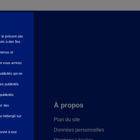
le présent site.
és à des fins :
ntenus et
t vous arrivez
blicités qui ne
es publicités
publicités
À propos
er des
enu hébergé sur
Plan du site
Données personnelles
donné à tout